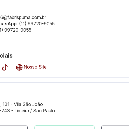
126@fabrispuma.com.br
hatsApp
: (11) 99720-9055
(11) 99720-9055
ciais
Nosso Site
, 131 - Vila São João
743 - Limeira / São Paulo