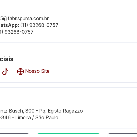
155@fabrispuma.com.br
hatsApp
: (11) 93268-0757
(11) 93268-0757
ciais
Nosso Site
untz Busch, 800 - Pq. Egisto Ragazzo
346 - Limeira / São Paulo